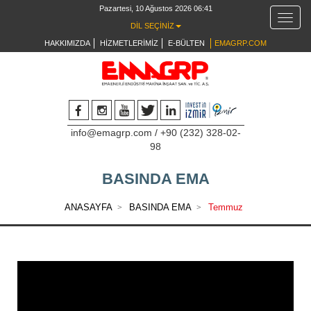
Pazartesi, 10 Ağustos 2026
06:41
Toggle
DİL SEÇİNİZ
navigat
HAKKIMIZDA
HİZMETLERİMİZ
E-BÜLTEN
EMAGRP.COM
info@emagrp.com
/
+90 (232) 328-02-
98
BASINDA EMA
ANASAYFA
BASINDA EMA
Temmuz